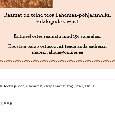
la
,
toolse ja lood
,
külaraamat
,
karepa raamatukogu
,
2022
,
esitlus
NTAAR