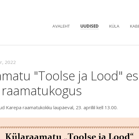
AVALEHT
UUDISED
KÜLA
KAB
pr, 2022
matu "Toolse ja Lood" es
 raamatukogus
d Karepa raamatukokku laupäeval, 23. aprillil kell 13.00.