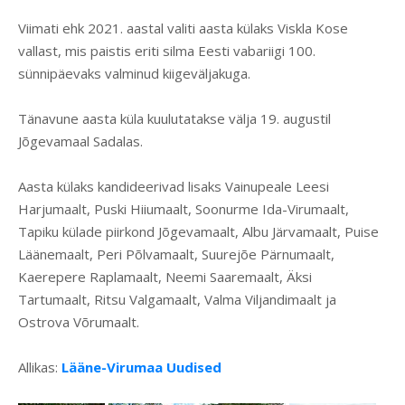
Viimati ehk 2021. aastal valiti aasta külaks Viskla Kose
vallast, mis paistis eriti silma Eesti vabariigi 100.
sünnipäevaks valminud kiigeväljakuga.
Tänavune aasta küla kuulutatakse välja 19. augustil
Jõgevamaal Sadalas.
Aasta külaks kandideerivad lisaks Vainupeale Leesi
Harjumaalt, Puski Hiiumaalt, Soonurme Ida-Virumaalt,
Tapiku külade piirkond Jõgevamaalt, Albu Järvamaalt, Puise
Läänemaalt, Peri Põlvamaalt, Suurejõe Pärnumaalt,
Kaerepere Raplamaalt, Neemi Saaremaalt, Äksi
Tartumaalt, Ritsu Valgamaalt, Valma Viljandimaalt ja
Ostrova Võrumaalt.
Allikas:
Lääne-Virumaa Uudised