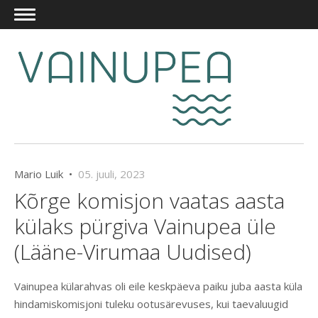
Mario Luik •
05. juuli, 2023
Kõrge komisjon vaatas aasta
külaks pürgiva Vainupea üle
(Lääne-Virumaa Uudised)
Vainupea külarahvas oli eile keskpäeva paiku juba aasta küla
hindamiskomisjoni tuleku ootusärevuses, kui taevaluugid