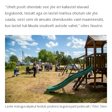
"Ühelt poolt ühendab see jõe eri kallastel elavaid
kogukondi, teisalt aga on lastel märksa ohutum üle jõe
saada, sest seni oli ainsaks ühenduseks vaid maanteesild,
kus lastel tuli liikuda sisuliselt autode vahel," ütles Nuutre.
Laste mänguväljakul leidub pisikesi tegutsejaid pidevalt / foto: Sten