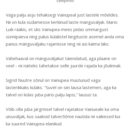
Semjonov
Väga palju asju tehaksegi Vainupeal just lastele mõeldes.
Nii on küla südamesse kerkinud laste mänguväljak. Mario
Luik rääkis, et üks Vainupea mees pidas ümmargust
sünnipäeva ning palus külalistel kingituste asemel anda oma
panus mänguväljaku rajamisse ning nii asi käima läks.
Vähehaaval on mänguväljakut täiendatud, aga plaane on
veel - nii näiteks tahetakse selle juurde rajada ka jõulinnak.
Sigrid Nuutre sõnul on Vainupea muutunud väga
lasterikkaks külaks. "Suvel on siin lausa lastemeri, aga ka
talvel on külas juba päris palju lapsi," lausus ta.
Võib-olla juba järgmisel talvel rajatakse Vainueale ka oma
uisuväljak, kus saaksid talverõõme nautida nii väikesed kui
ka suured Vainupea elanikud.