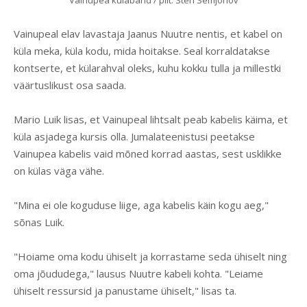
Vainupea külabänd / pilt: Sten Semjonov
Vainupeal elav lavastaja Jaanus Nuutre nentis, et kabel on
küla meka, küla kodu, mida hoitakse. Seal korraldatakse
kontserte, et külarahval oleks, kuhu kokku tulla ja millestki
väärtuslikust osa saada.
Mario Luik lisas, et Vainupeal lihtsalt peab kabelis käima, et
küla asjadega kursis olla. Jumalateenistusi peetakse
Vainupea kabelis vaid mõned korrad aastas, sest usklikke
on külas väga vähe.
"Mina ei ole koguduse liige, aga kabelis käin kogu aeg,"
sõnas Luik.
"Hoiame oma kodu ühiselt ja korrastame seda ühiselt ning
oma jõududega," lausus Nuutre kabeli kohta. "Leiame
ühiselt ressursid ja panustame ühiselt," lisas ta.