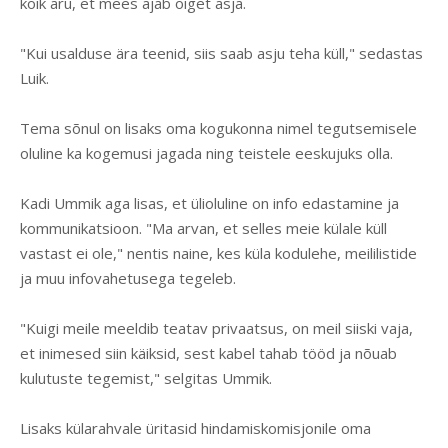
kõik aru, et mees ajab õiget asja.
"Kui usalduse ära teenid, siis saab asju teha küll," sedastas
Luik.
Tema sõnul on lisaks oma kogukonna nimel tegutsemisele
oluline ka kogemusi jagada ning teistele eeskujuks olla.
Kadi Ummik aga lisas, et ülioluline on info edastamine ja
kommunikatsioon. "Ma arvan, et selles meie külale küll
vastast ei ole," nentis naine, kes küla kodulehe, meililistide
ja muu infovahetusega tegeleb.
"Kuigi meile meeldib teatav privaatsus, on meil siiski vaja,
et inimesed siin käiksid, sest kabel tahab tööd ja nõuab
kulutuste tegemist," selgitas Ummik.
Lisaks külarahvale üritasid hindamiskomisjonile oma