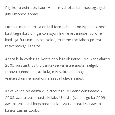
Riigikogu esimees Lauri Hussar vahetas lammastega igal
juhul mõned sõnad.
Hussar märkis, et ta on küll formaalselt komisjoni esimees,
kuid tegelikult on iga komisjoni liikme arvamusel võrdne
kaal. "Ja žürii nimel võin öelda, et meie töö läheb järjest
raskemaks," lisas ta.
Aasta küla konkurssi korraldab külaliikumine Kodukant alates
2005. aastast. Et tiitlit antakse välja üle aasta, selgub
tänavu kümnes aasta küla, mis valitakse kõigi
viieteistkümne maakonna aasta külade seast.
Kaks korda on aasta küla tiitel tulnud Lääne-Virumaale –
2005. aastal valiti aasta külaks Uljaste (siis, nagu ka 2009.
aastal, valiti küll kaks aasta küla), 2017. aastal sai aasta
külaks Läsna-Loobu.