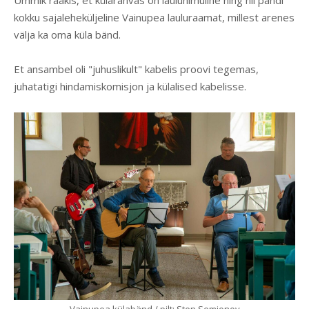
Ummik rääkis, et külarahvas on lauluhimuline ning nii pandi
kokku sajaleheküljeline Vainupea lauluraamat, millest arenes
välja ka oma küla bänd.
Et ansambel oli "juhuslikult" kabelis proovi tegemas,
juhatatigi hindamiskomisjon ja külalised kabelisse.