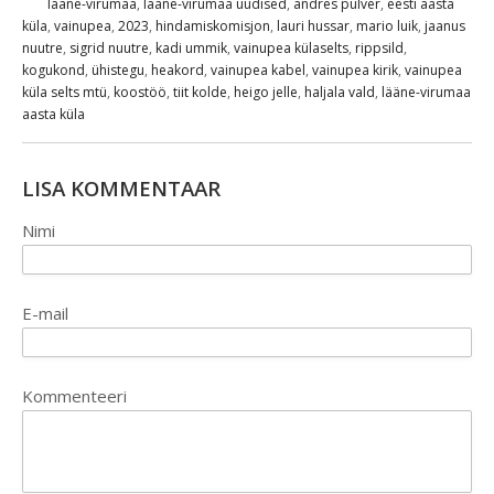
lääne-virumaa
,
lääne-virumaa uudised
,
andres pulver
,
eesti aasta
küla
,
vainupea
,
2023
,
hindamiskomisjon
,
lauri hussar
,
mario luik
,
jaanus
nuutre
,
sigrid nuutre
,
kadi ummik
,
vainupea külaselts
,
rippsild
,
kogukond
,
ühistegu
,
heakord
,
vainupea kabel
,
vainupea kirik
,
vainupea
küla selts mtü
,
koostöö
,
tiit kolde
,
heigo jelle
,
haljala vald
,
lääne-virumaa
aasta küla
LISA KOMMENTAAR
Nimi
E-mail
Kommenteeri