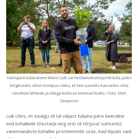
Vainupea külavanem Mario Luik sai hindamiskomisjonilt küla jaoks
kingituseks siberi kontpuu istiku, et see suureks kasvades oma
värviliste lehtede ja õitega külasse kirevust lisaks / foto: Sten
Semjonov
Luik ütles, et esialgu oli tal väljast tulijana päris keeruline
end kohalikele tõestada ning eriti oli tõrjuvat suhtumist
vanemaealiste kohalike prominentide seas, kuid lõpuks said