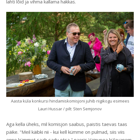
lahti lõid ja vihma kallama hakkas.
Aasta küla konkursi hindamiskomisjoni juhib riigikogu esimees
Lauri Hussar / pilt: Sten Semjonov
Aga kella üheks, mil komisjon saabus, paistis taevas taas
päike. "Meil käibki nii - kui kell kümme on pulmad, siis viis
enne kümmet saab sadu otsa," naeris Vainupea külavanem