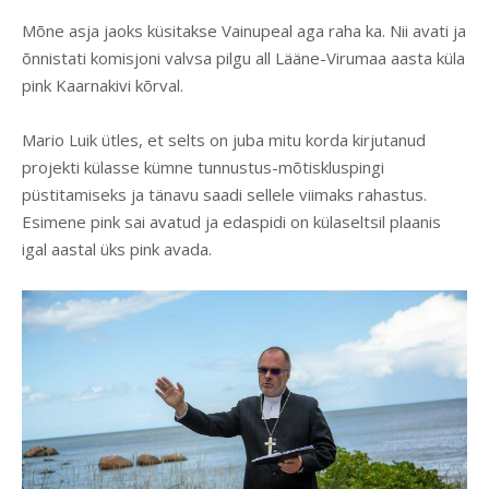
Mõne asja jaoks küsitakse Vainupeal aga raha ka. Nii avati ja
õnnistati komisjoni valvsa pilgu all Lääne-Virumaa aasta küla
pink Kaarnakivi kõrval.
Mario Luik ütles, et selts on juba mitu korda kirjutanud
projekti külasse kümne tunnustus-mõtiskluspingi
püstitamiseks ja tänavu saadi sellele viimaks rahastus.
Esimene pink sai avatud ja edaspidi on külaseltsil plaanis
igal aastal üks pink avada.