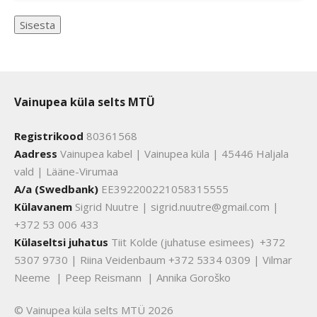
Vainupea küla selts MTÜ
Registrikood
80361568
Aadress
Vainupea kabel | Vainupea küla | 45446 Haljala
vald | Lääne-Virumaa
A/a (Swedbank)
EE392200221058315555
Külavanem
Sigrid Nuutre | sigrid.nuutre@gmail.com |
+372 53 006 433
Külaseltsi juhatus
Tiit Kolde (juhatuse esimees) +372
5307 9730 | Riina Veidenbaum +372 5334 0309 | Vilmar
Neeme | Peep Reismann | Annika Goroško
© Vainupea küla selts MTÜ 2026