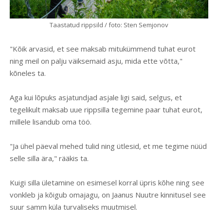
Taastatud rippsild / foto: Sten Semjonov
"Kõik arvasid, et see maksab mitukümmend tuhat eurot
ning meil on palju väiksemaid asju, mida ette võtta,"
kõneles ta.
Aga kui lõpuks asjatundjad asjale ligi said, selgus, et
tegelikult maksab uue rippsilla tegemine paar tuhat eurot,
millele lisandub oma töö.
"Ja ühel päeval mehed tulid ning ütlesid, et me tegime nüüd
selle silla ära," rääkis ta.
Kuigi silla ületamine on esimesel korral üpris kõhe ning see
vonkleb ja kõigub omajagu, on Jaanus Nuutre kinnitusel see
suur samm küla turvaliseks muutmisel.