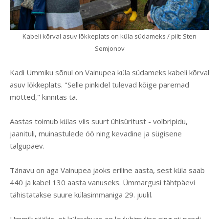
Kabeli kõrval asuv lõkkeplats on küla südameks / pilt: Sten
Semjonov
Kadi Ummiku sõnul on Vainupea küla südameks kabeli kõrval
asuv lõkkeplats. "Selle pinkidel tulevad kõige paremad
mõtted," kinnitas ta.
Aastas toimub külas viis suurt ühisüritust - volbripidu,
jaanituli, muinastulede öö ning kevadine ja sügisene
talgupäev.
Tänavu on aga Vainupea jaoks eriline aasta, sest küla saab
440 ja kabel 130 aasta vanuseks. Ümmargusi tähtpäevi
tähistatakse suure külasimmaniga 29. juulil.