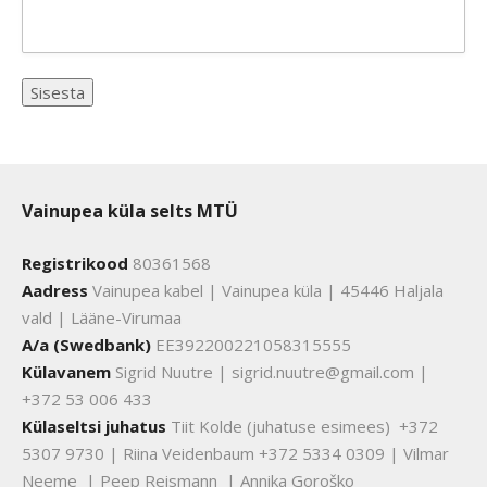
Vainupea küla selts MTÜ
Registrikood
80361568
Aadress
Vainupea kabel | Vainupea küla | 45446 Haljala
vald | Lääne-Virumaa
A/a (Swedbank)
EE392200221058315555
Külavanem
Sigrid Nuutre | sigrid.nuutre@gmail.com |
+372 53 006 433
Külaseltsi juhatus
Tiit Kolde (juhatuse esimees) +372
5307 9730 | Riina Veidenbaum +372 5334 0309 | Vilmar
Neeme | Peep Reismann | Annika Goroško