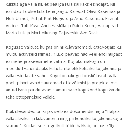
kukkus aga välja nii, et pea iga küla sai kaks esindajat. Nii
esindab Toolse küla Lena Jaago, Karepat Olavi Kasemaa ja
Helli Urmet, Rutjat Priit Nõgisto ja Arno Kasemaa, Eismat
Andres Tull, Kivat Andres Mülla ja Raido Kuum, Vainupead
Mario Luik ja Mart Vilu ning Pajuveskit Avo Siilak.
Kogusse valitute hulgas on nii külavanemaid, ettevõtjaid kui
muidu aktiivseid inimesi. Nüüd peavad nad veel endi hulgast
esimehe ja aseesimehe valima. Kogukonnakogu on
mõeldud vahendajaks külaelanike ehk kohaliku kogukonna ja
valla esindajate vahel. Kogukonnakogu kooskõlastab valla
poolt plaanitavaid suuremaid ettevõtmisi ja projekte, mis
antud kanti puudutavad. Samuti saab kogukond kogu kaudu
teha ettepanekuid vallale.
Kõik ülesanded on kirjas sellises dokumendis nagu “Haljala
valla aleviku- ja külavanema ning piirkondliku kogukonnakogu
statuut“. Kuidas see tegelikult tööle hakkab, on uus kõigi