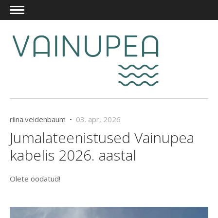
riina.veidenbaum •
03. apr, 2026
Jumalateenistused Vainupea
kabelis 2026. aastal
Olete oodatud!