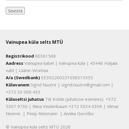
Vainupea küla selts MTÜ
Registrikood
80361568
Aadress
Vainupea kabel | Vainupea küla | 45446 Haljala
vald | Lääne-Virumaa
A/a (Swedbank)
EE392200221058315555
Külavanem
Sigrid Nuutre | sigrid.nuutre@gmail.com |
+372 53 006 433
Külaseltsi juhatus
Tiit Kolde (juhatuse esimees) +372
5307 9730 | Riina Veidenbaum +372 5334 0309 | Vilmar
Neeme | Peep Reismann | Annika Goroško
© Vainupea küla selts MTÜ 2026