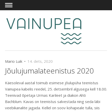
Mario Luik •
14. dets, 2020
Jõulujumalateenistus 2020
Käesoleval aastal toimub esimese jõulupüha teenistus
Vainupea kabelis reedel, 25. detsembril algusega kell 18.00.
Teenivad õpetaja Urmas Karileet ja diakon Ahti
Bachblum. Kavas on teenistus salvestada ning seda läbi
veebikanalite jagada. Kellel on soov kohapeale tulla, siis