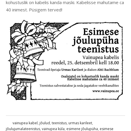
kohustuslik on kabelis kanda maski. Kabelisse mahutame ca
40 inimest. Püsigem terved!
vainupea kabel
,
jõulud
,
teenistus
,
urmas karileet
,
jõulujumalateenistus
,
vainupea küla
,
esimene jõulupüha
,
esimese