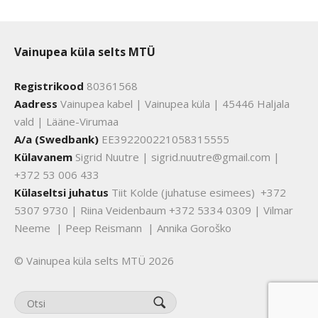
Vainupea küla selts MTÜ
Registrikood
80361568
Aadress
Vainupea kabel | Vainupea küla | 45446 Haljala
vald | Lääne-Virumaa
A/a (Swedbank)
EE392200221058315555
Külavanem
Sigrid Nuutre | sigrid.nuutre@gmail.com |
+372 53 006 433
Külaseltsi juhatus
Tiit Kolde (juhatuse esimees) +372
5307 9730 | Riina Veidenbaum +372 5334 0309 | Vilmar
Neeme | Peep Reismann | Annika Goroško
© Vainupea küla selts MTÜ 2026