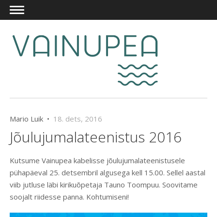
Mario Luik •
18. dets, 2016
Jõulujumalateenistus 2016
Kutsume Vainupea kabelisse jõulujumalateenistusele
pühapäeval 25. detsembril algusega kell 15.00. Sellel aastal
viib jutluse läbi kirikuõpetaja Tauno Toompuu. Soovitame
soojalt riidesse panna. Kohtumiseni!