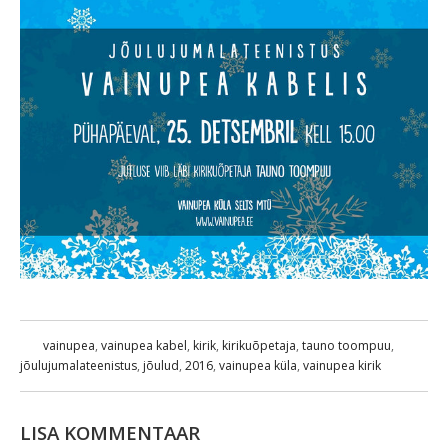
vainupea
,
vainupea kabel
,
kirik
,
kirikuõpetaja
,
tauno toompuu
,
jõulujumalateenistus
,
jõulud
,
2016
,
vainupea küla
,
vainupea kirik
LISA KOMMENTAAR