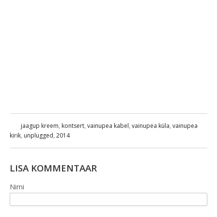
jaagup kreem
,
kontsert
,
vainupea kabel
,
vainupea küla
,
vainupea
kirik
,
unplugged
,
2014
LISA KOMMENTAAR
Nimi