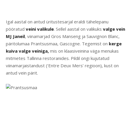
Igal aastal on antud üritustesarjal eraldi tähelepanu
pööratud
veini valikule
. Sellel aastal on valikuks
valge vein
MJ Janeil
, viinamarjad Gros Manseng ja Sauvignon Blanc,
päritolumaa Prantsusmaa, Gascogne. Tegemist on
kerge
kuiva valge veiniga,
mis on klaasiveinina väga menukas
mitmetes Tallinna restoranides. Pildil ongi kujutatud
viinamarjaistandust (‘Entre Deux Mers’ regioon), kust on
antud vein pärit.