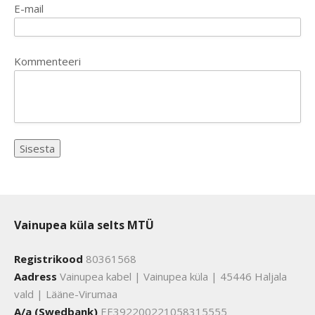
E-mail
Kommenteeri
Vainupea küla selts MTÜ
Registrikood
80361568
Aadress
Vainupea kabel | Vainupea küla | 45446 Haljala
vald | Lääne-Virumaa
A/a (Swedbank)
EE392200221058315555