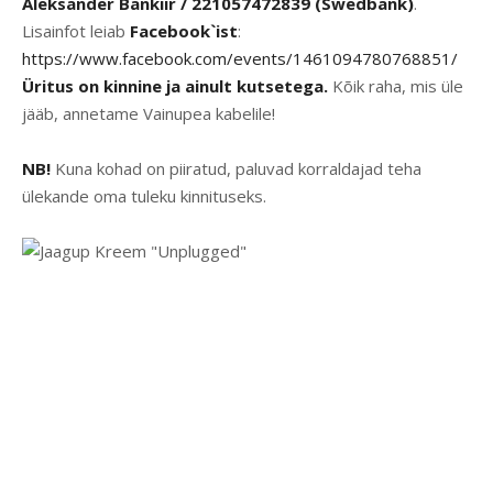
Aleksander Bankiir / 221057472839 (Swedbank)
.
Lisainfot leiab
Facebook`ist
:
https://www.facebook.com/events/1461094780768851/
Üritus on kinnine ja ainult kutsetega.
Kõik raha, mis üle
jääb, annetame Vainupea kabelile!
NB!
Kuna kohad on piiratud, paluvad korraldajad teha
ülekande oma tuleku kinnituseks.