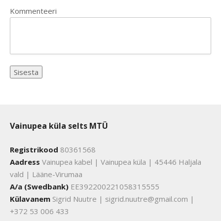
Kommenteeri
Vainupea küla selts MTÜ
Registrikood
80361568
Aadress
Vainupea kabel | Vainupea küla | 45446 Haljala
vald | Lääne-Virumaa
A/a (Swedbank)
EE392200221058315555
Külavanem
Sigrid Nuutre | sigrid.nuutre@gmail.com |
+372 53 006 433