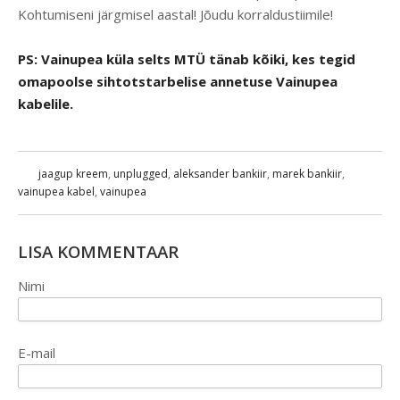
Kohtumiseni järgmisel aastal! Jõudu korraldustiimile!
PS: Vainupea küla selts MTÜ tänab kõiki, kes tegid
omapoolse sihtotstarbelise annetuse Vainupea
kabelile.
jaagup kreem
,
unplugged
,
aleksander bankiir
,
marek bankiir
,
vainupea kabel
,
vainupea
LISA KOMMENTAAR
Nimi
E-mail