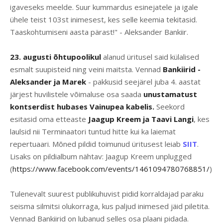
igaveseks meelde. Suur kummardus esinejatele ja igale
ühele teist 103st inimesest, kes selle keemia tekitasid.
Taaskohtumiseni aasta pärast!" - Aleksander Bankiir.
23. augusti õhtupoolikul
alanud üritusel said külalised
esmalt suupisteid ning veini maitsta. Vennad
Bankiirid -
Aleksander ja Marek
- pakkusid seejärel juba 4. aastat
järjest huvilistele võimaluse osa saada
unustamatust
kontserdist hubases Vainupea kabelis.
Seekord
esitasid oma etteaste
Jaagup Kreem ja Taavi Langi
, kes
laulsid nii Terminaatori tuntud hitte kui ka laiemat
repertuaari. Mõned pildid toimunud üritusest leiab
SIIT
.
Lisaks on pildialbum nähtav: Jaagup Kreem unplugged
(
https://www.facebook.com/events/1461094780768851/
)
Tulenevalt suurest publikuhuvist pidid korraldajad paraku
seisma silmitsi olukorraga, kus paljud inimesed jäid piletita.
Vennad Bankiirid on lubanud selles osa plaani pidada.