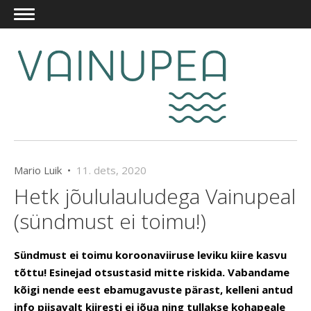
Mario Luik •
11. dets, 2020
Hetk jõululauludega Vainupeal
(sündmust ei toimu!)
Sündmust ei toimu koroonaviiruse leviku kiire kasvu
tõttu! Esinejad otsustasid mitte riskida. Vabandame
kõigi nende eest ebamugavuste pärast, kelleni antud
info piisavalt kiiresti ei jõua ning tullakse kohapeale