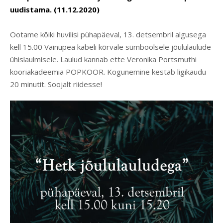
uudistama. (11.12.2020)
Ootame kõiki huvilisi pühapäeval, 13. detsembril algusega
kell 15.00 Vainupea kabeli kõrvale sümboolsele jõululaulude
ühislaulmisele. Laulud kannab ette Veronika Portsmuthi
kooriakadeemia POPKOOR. Kogunemine kestab ligikaudu
20 minutit. Soojalt riidesse!