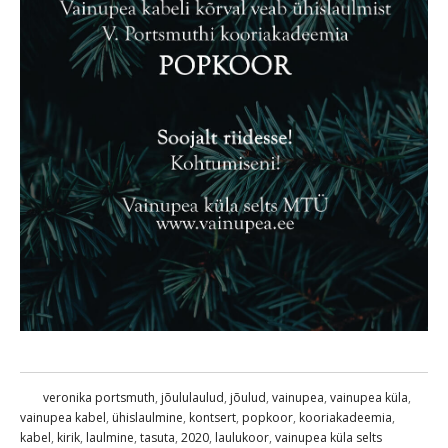
veronika portsmuth
,
jõululaulud
,
jõulud
,
vainupea
,
vainupea küla
,
vainupea kabel
,
ühislaulmine
,
kontsert
,
popkoor
,
kooriakadeemia
,
kabel
,
kirik
,
laulmine
,
tasuta
,
2020
,
laulukoor
,
vainupea küla selts