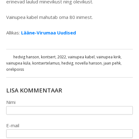
erinevad laulud minevikust ning olevikust.
Vainupea kabel mahutab oma 80 inimest.
Allikas:
Lääne-Virumaa Uudised
hedvig hanson
,
kontsert
,
2022
,
vainupea kabel
,
vainupea kirik
,
vainupea küla
,
kontsertelamus
,
hedvig
,
novella hanson
,
jaan pehk
,
orelipoiss
LISA KOMMENTAAR
Nimi
E-mail