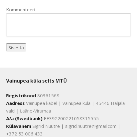
Kommenteeri
Vainupea küla selts MTÜ
Registrikood
80361568
Aadress
Vainupea kabel | Vainupea küla | 45446 Haljala
vald | Lääne-Virumaa
A/a (Swedbank)
EE392200221058315555
Külavanem
Sigrid Nuutre | sigrid.nuutre@gmail.com |
+372 53 006 433