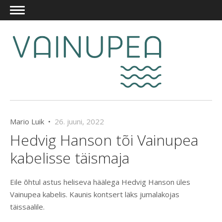
Mario Luik •
26. juuni, 2022
Hedvig Hanson tõi Vainupea
kabelisse täismaja
Eile õhtul astus heliseva häälega Hedvig Hanson üles
Vainupea kabelis. Kaunis kontsert läks jumalakojas
täissaalile.