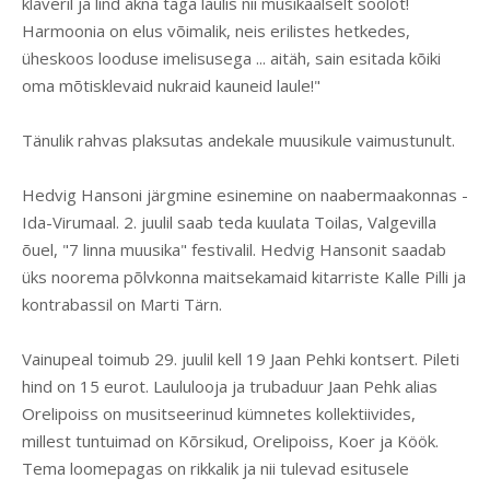
klaveril ja lind akna taga laulis nii musikaalselt soolot!
Harmoonia on elus võimalik, neis erilistes hetkedes,
üheskoos looduse imelisusega ... aitäh, sain esitada kõiki
oma mõtisklevaid nukraid kauneid laule!"
Tänulik rahvas plaksutas andekale muusikule vaimustunult.
Hedvig Hansoni järgmine esinemine on naabermaakonnas -
Ida-Virumaal. 2. juulil saab teda kuulata Toilas, Valgevilla
õuel, "7 linna muusika" festivalil. Hedvig Hansonit saadab
üks noorema põlvkonna maitsekamaid kitarriste Kalle Pilli ja
kontrabassil on Marti Tärn.
Vainupeal toimub 29. juulil kell 19 Jaan Pehki kontsert. Pileti
hind on 15 eurot. Laululooja ja trubaduur Jaan Pehk alias
Orelipoiss on musitseerinud kümnetes kollektiivides,
millest tuntuimad on Kõrsikud, Orelipoiss, Koer ja Köök.
Tema loomepagas on rikkalik ja nii tulevad esitusele