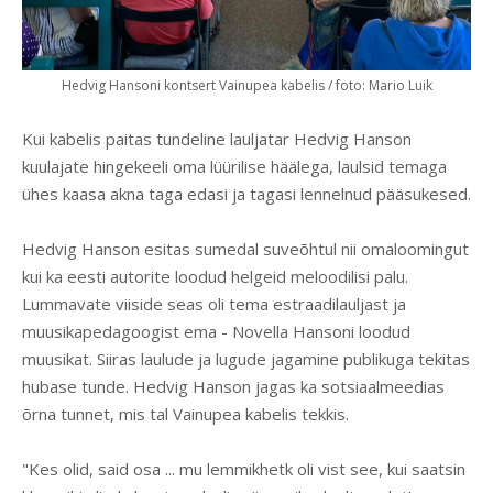
Hedvig Hansoni kontsert Vainupea kabelis / foto: Mario Luik
Kui kabelis paitas tundeline lauljatar Hedvig Hanson
kuulajate hingekeeli oma lüürilise häälega, laulsid temaga
ühes kaasa akna taga edasi ja tagasi lennelnud pääsukesed.
Hedvig Hanson esitas sumedal suveõhtul nii omaloomingut
kui ka eesti autorite loodud helgeid meloodilisi palu.
Lummavate viiside seas oli tema estraadilauljast ja
muusikapedagoogist ema - Novella Hansoni loodud
muusikat. Siiras laulude ja lugude jagamine publikuga tekitas
hubase tunde. Hedvig Hanson jagas ka sotsiaalmeedias
õrna tunnet, mis tal Vainupea kabelis tekkis.
"Kes olid, said osa ... mu lemmikhetk oli vist see, kui saatsin