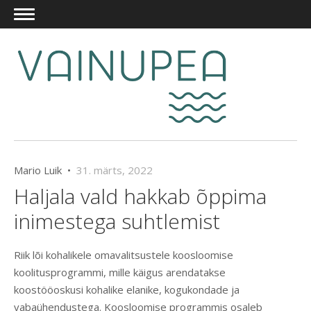
Mario Luik •
31. märts, 2022
Haljala vald hakkab õppima
inimestega suhtlemist
Riik lõi kohalikele omavalitsustele koosloomise
koolitusprogrammi, mille käigus arendatakse
koostööoskusi kohalike elanike, kogukondade ja
vabaühendustega. Koosloomise programmis osaleb