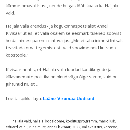
kümme omavalitsust, nende hulgas lööb kaasa ka Haljala
vald.
Haljala valla arendus- ja kogukonnaspetsialist Anneli
Kivisaar ütles, et valla osalemise eesmärk tuleneb soovist
hoida inimesi paremini infoväljas. „Me ei taha inimesi lihtsalt
teavitada oma tegemistest, vaid soovime neid kutsuda
koostööle.“
Kivisaar nentis, et Haljala valla loodud kandikogude ja
külavanemate poliitika on olnud väga õige samm, kuid on
juhtunud nii, et ...
Loe täispikka lugu:
Lääne-Virumaa Uudised
haljala vald
,
haljala
,
koosloome
,
koolitusprogramm
,
mario luik
,
eduard vainu
,
riina must
,
anneli kivisaar
,
2022
,
vallavalitsus
,
koostöö
,