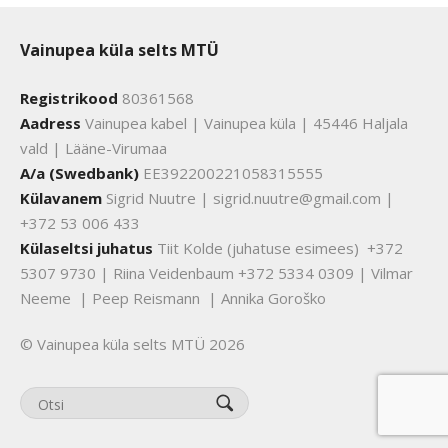
Vainupea küla selts MTÜ
Registrikood
80361568
Aadress
Vainupea kabel | Vainupea küla | 45446 Haljala
vald | Lääne-Virumaa
A/a (Swedbank)
EE392200221058315555
Külavanem
Sigrid Nuutre | sigrid.nuutre@gmail.com |
+372 53 006 433
Külaseltsi juhatus
Tiit Kolde (juhatuse esimees) +372
5307 9730 | Riina Veidenbaum +372 5334 0309 | Vilmar
Neeme | Peep Reismann | Annika Goroško
© Vainupea küla selts MTÜ 2026