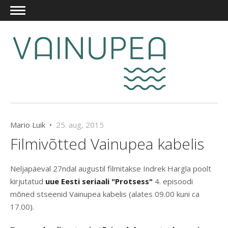
Mario Luik •
25. aug, 2015
Filmivõtted Vainupea kabelis
Neljapäeval 27ndal augustil filmitakse Indrek Hargla poolt
kirjutatud
uue Eesti seriaali "Protsess"
4. episoodi
mõned stseenid Vainupea kabelis (alates 09.00 kuni ca
17.00).