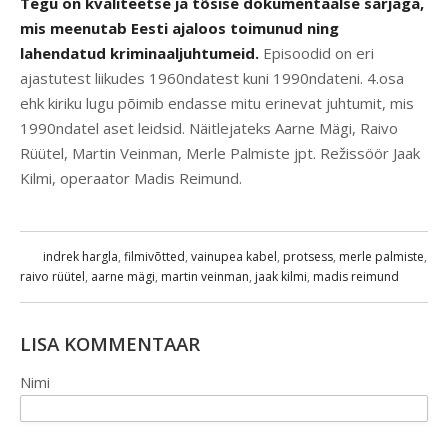
Tegu on kvaliteetse ja tõsise dokumentaalse sarjaga,
mis meenutab Eesti ajaloos toimunud ning
lahendatud kriminaaljuhtumeid.
Episoodid on eri
ajastutest liikudes 1960ndatest kuni 1990ndateni. 4.osa
ehk kiriku lugu põimib endasse mitu erinevat juhtumit, mis
1990ndatel aset leidsid. Näitlejateks Aarne Mägi, Raivo
Rüütel, Martin Veinman, Merle Palmiste jpt. Režissöör Jaak
Kilmi, operaator Madis Reimund.
indrek hargla
,
filmivõtted
,
vainupea kabel
,
protsess
,
merle palmiste
,
raivo rüütel
,
aarne mägi
,
martin veinman
,
jaak kilmi
,
madis reimund
LISA KOMMENTAAR
Nimi