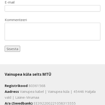
E-mail
Kommenteeri
Vainupea küla selts MTÜ
Registrikood
80361568
Aadress
Vainupea kabel | Vainupea küla | 45446 Haljala
vald | Lääne-Virumaa
A/a (Swedbank)
EE392200221058315555