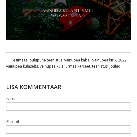
esimese jõulupüha teenistus
,
vainupea kabel
,
vainupea kirik
,
2022
,
vainupea külaselts
,
vainupea küla
,
urmas karileet
,
teenistus
,
jõulud
LISA KOMMENTAAR
Nimi
E-mail