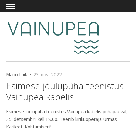
Mario Luik •
23. nov, 2022
Esimese jõulupüha teenistus
Vainupea kabelis
Esimese jõulupüha teenistus Vainupea kabelis pühapäeval,
25. detsembril kell 18.00. Teenib kirikuõpetaja Urmas
Karileet. Kohtumiseni!