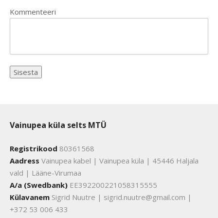
Kommenteeri
Vainupea küla selts MTÜ
Registrikood
80361568
Aadress
Vainupea kabel | Vainupea küla | 45446 Haljala
vald | Lääne-Virumaa
A/a (Swedbank)
EE392200221058315555
Külavanem
Sigrid Nuutre | sigrid.nuutre@gmail.com |
+372 53 006 433