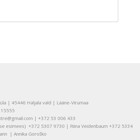
üla | 45446 Haljala vald | Lääne-Virumaa
315555
nuutre@gmail.com | +372 53 006 433
tuse esimees) +372 5307 9730 | Riina Veidenbaum +372 5334
ann | Annika Goroško