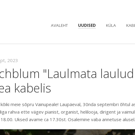
AVALEHT
UUDISED
KÜLA
KAB
ept, 2023
achblum "Laulmata laulud
ea kabelis
 kõiki meie sõpru Vainupeale! Laupäeval, 30nda septembri õhtul a
a rahva ette vägev pianist, organist, helilooja, dirigent ja vaimul
l 18.00. Uksed avame ca 17.30st. Osalemine vaba annetuse alusel