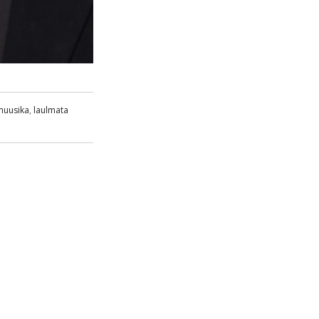
muusika
,
laulmata