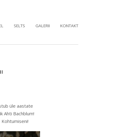
EL
SELTS
GALERII
KONTAKT
"
stub üle aastate
ik Ahti Bachblum!
. Kohtumiseni!