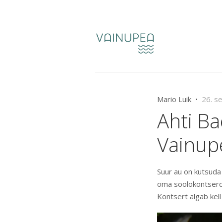
Mario Luik •
26. s
Ahti B
Vainup
Suur au on kutsuda
oma soolokontserdig
Kontsert algab kel