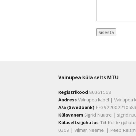
Vainupea küla selts MTÜ
Registrikood
80361568
Aadress
Vainupea kabel | Vainupea k
A/a (Swedbank)
EE392200221058
Külavanem
Sigrid Nuutre | sigrid.
Külaseltsi juhatus
Tiit Kolde (juha
0309 | Vilmar Neeme | Peep Reism