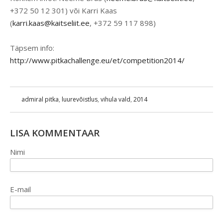
+372 50 12 301) või Karri Kaas
(
karri.kaas@kaitseliit.ee
, +372 59 117 898)
Täpsem info:
http://www.pitkachallenge.eu/et/competition2014/
admiral pitka
,
luurevõistlus
,
vihula vald
,
2014
LISA KOMMENTAAR
Nimi
E-mail