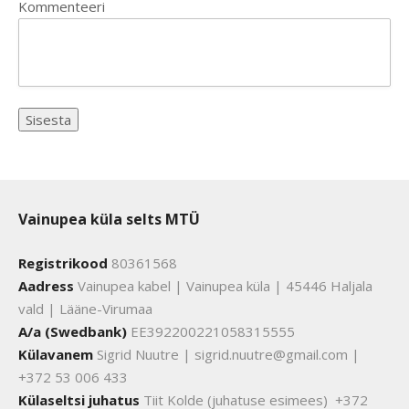
Kommenteeri
Vainupea küla selts MTÜ
Registrikood
80361568
Aadress
Vainupea kabel | Vainupea küla | 45446 Haljala
vald | Lääne-Virumaa
A/a (Swedbank)
EE392200221058315555
Külavanem
Sigrid Nuutre | sigrid.nuutre@gmail.com |
+372 53 006 433
Külaseltsi juhatus
Tiit Kolde (juhatuse esimees) +372