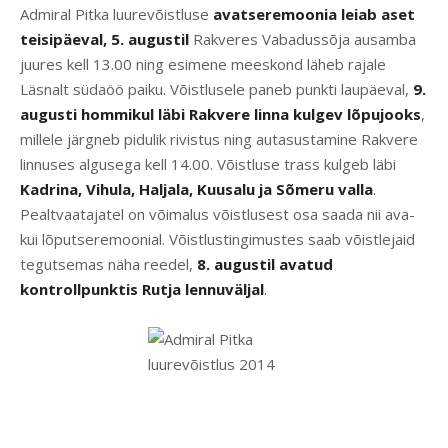
Admiral Pitka luurevõistluse
avatseremoonia leiab aset
teisipäeval, 5. augustil
Rakveres Vabadussõja ausamba
juures kell 13.00 ning esimene meeskond läheb rajale
Läsnalt südaöö paiku. Võistlusele paneb punkti laupäeval,
9.
augusti hommikul läbi Rakvere linna kulgev lõpujooks
,
millele järgneb pidulik rivistus ning autasustamine Rakvere
linnuses algusega kell 14.00. Võistluse trass kulgeb läbi
Kadrina, Vihula, Haljala, Kuusalu ja Sõmeru valla
.
Pealtvaatajatel on võimalus võistlusest osa saada nii ava-
kui lõputseremoonial. Võistlustingimustes saab võistlejaid
tegutsemas näha reedel,
8. augustil avatud
kontrollpunktis Rutja lennuväljal
.