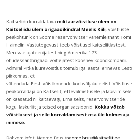
Kaitseliidu korraldatava
militaarvõistluse ülem on
Kaitseliidu ülem brigaadikindral Meelis Kiili
, võistluste
peakohtunik on Soome reservohvitser vanemleitnant Tomi
Haimelin. Vastutegevust teeb võistlusel kaitseliitlastest,
Mereväe ajateenijatest ning Ameerika 173.
õhudessantbrigaadi võitlejatest koosnev koondkompanii.
Admiral Pitka luurevõistlus toimub igal aastal erinevas Eesti
piirkonnas, et
vähendada Eesti võistkondade koduväljaku eelist. Võistluse
peakorraldaja on Kaitseliit, ettevalmistusele ja läbiviimisele
on kaasatud nii kaitsevägi, Erna selts, reservohvitseride
kogu, laskurliit ja teised organisatsioonid.
Kokku võtab
võistlusest ja selle korraldamisest osa üle kolmesaja
inimese.
Rohkem infot: Neeme Brus (
neeme.brus@kaitseliit.ee
,