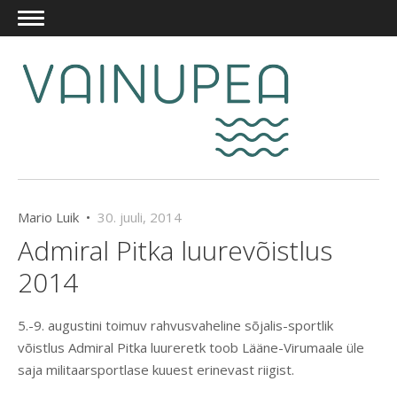
Mario Luik •
30. juuli, 2014
Admiral Pitka luurevõistlus
2014
5.-9. augustini toimuv rahvusvaheline sõjalis-sportlik
võistlus Admiral Pitka luureretk toob Lääne-Virumaale üle
saja militaarsportlase kuuest erinevast riigist.