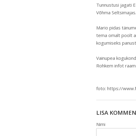
Tunnustusi jagati E
Võhma Seltsimajas
Mario pidas tänume
tema omalt poolt a
kogumiseks panusta
Vainupea kogukond 
Rohkem infot raam
foto: https://www.
LISA KOMME
Nimi