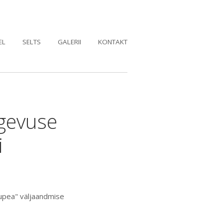
EL
SELTS
GALERII
KONTAKT
gevuse
i
upea" väljaandmise