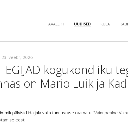
AVALEHT
UUDISED
KÜLA
KAB
•
23. veebr, 2026
TEGIJAD kogukondliku te
nas on Mario Luik ja Kad
mmik pälvisid Haljala valla tunnustuse
raamatu "Vainupealne Vain
stamise eest.