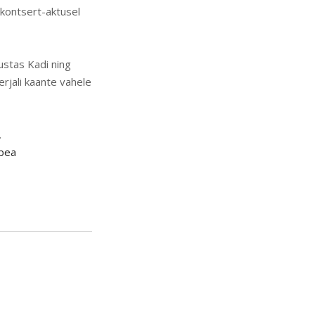
 kontsert-aktusel
ustas Kadi ning
rjali kaante vahele
.
upea