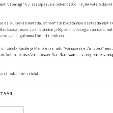
esti Vabariigi 108. aastapäevale pühendatud Haljala valla pidulikul
.
eles oluliseks rõhutada, et raamatu koostamise eestvedamist al
itas kaasa teose vormistamise ja lõppviimistlusega, raamatu mate
sid aga kogukonna liikmed tervikuna.
on tänulik Kadile ja Mariole raamatu "Vainupealne Vainupea" eest
atu kohta:
https://vainupea.ee/kula/kularaamat-vainupealne-vain
facebook.com/marioluik
NTAAR