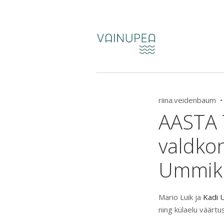
riina.veidenbaum 
AASTA 
valdkon
Ummik
Mario Luik ja
Kadi U
ning külaelu väärtu