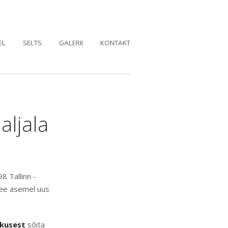
EL
SELTS
GALERII
KONTAKT
aljala
8 Tallinn -
 tee asemel uus
skusest
sõita