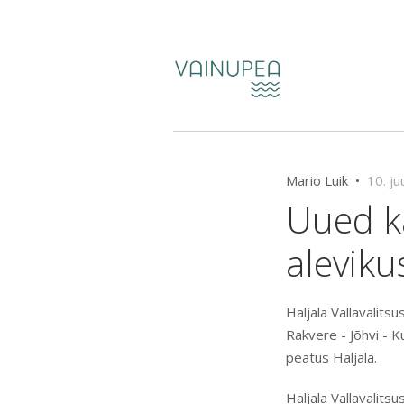
Mario Luik •
10. ju
Uued ka
aleviku
Haljala Vallavalits
Rakvere - Jõhvi - Ku
peatus Haljala.
Haljala Vallavalit