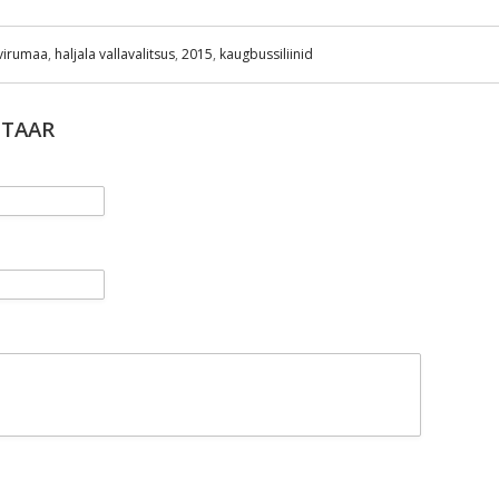
virumaa
,
haljala vallavalitsus
,
2015
,
kaugbussiliinid
NTAAR