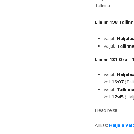
Tallinna.
Liin nr 198 Tallin
väljub
Haljala
väljub
Tallinn
Liin nr 181 Oru – T
väljub
Haljala
kell
16:07
(Tall
väljub
Tallinn
kell
17:45
(Halj
Head reisi!
Allikas:
Haljala Val