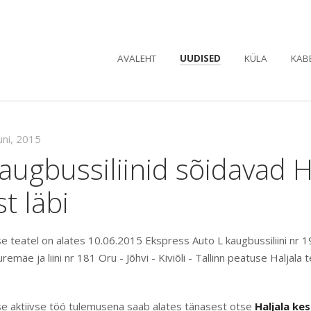
AVALEHT
UUDISED
KÜLA
KAB
uni, 2015
ugbussiliinid sõidavad H
st läbi
use teatel on alates 10.06.2015 Ekspress Auto L kaugbussiliini nr 19
remäe ja liini nr 181 Oru - Jõhvi - Kiviõli - Tallinn peatuse Haljala
suse aktiivse töö tulemusena saab alates tänasest otse
Haljala ke