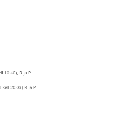
ll 10:40), R ja P
s kell 20:03) R ja P