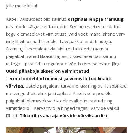
jälle meile külla!
Kabeli välisuksest olid säilinud
originaal leng ja framuug
,
mis tööde käigus restaureeriti. Seejuures ei eemaldatud
kogu olemasolevat viimistlust, vaid võeti maha lahtine värv
ning lihviti pinnad siledaks. Lävepakk asendati uuega.
Framuugilt eemaldati klaasid, restaureeriti raam ja
paigaldati vanad klaasid tagasi. Uksed asendati samuti
uutega – profiilid ja tegumood võeti olemasolevate järgi.
Uued pühakoja uksed on valmistatud
termotöödeldud männist ja viimistletud linaõli
värviga.
Ustele paigaldati turvaline lukk ning stiililt sobilikud
messingust ukselink ja lukuplaat. Passiivsele poolele
paigaldati olemasolevad – eelnevalt puhastatud ning
viimistletud – servariivid ja hinged tagasi. Värvide valikul
lähtuti
Tikkurila vana aja värvide värvikaardist
.