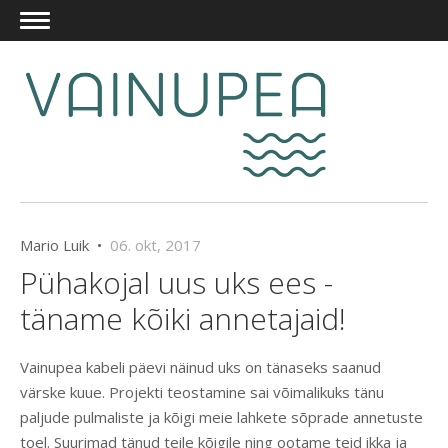
Mario Luik •
06. okt, 2017
Pühakojal uus uks ees -
täname kõiki annetajaid!
Vainupea kabeli päevi näinud uks on tänaseks saanud
värske kuue. Projekti teostamine sai võimalikuks tänu
paljude pulmaliste ja kõigi meie lahkete sõprade annetuste
toel. Suurimad tänud teile kõigile ning ootame teid ikka ja