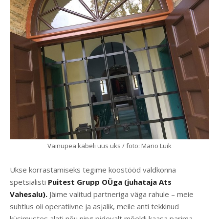
Vainupea kabeli uus uks / foto: Mario Luik
Ukse korrastamiseks tegime koostööd valdkonna
spetsialisti
Puitest Grupp OÜga (juhataja Ats
Vahesalu).
Jäime valitud partneriga väga rahule – meie
suhtlus oli operatiivne ja asjalik, meile anti tekkinud
küsimustes alati nõu ning pidevalt mõeldi kaasa parima