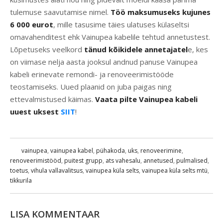
tulemuse saavutamise nimel.
Töö maksumuseks kujunes
6 000 eurot
, mille tasusime täies ulatuses külaseltsi
omavahenditest ehk Vainupea kabelile tehtud annetustest.
Lõpetuseks veelkord
tänud kõikidele annetajatel
e, kes
on viimase nelja aasta jooksul andnud panuse Vainupea
kabeli erinevate remondi- ja renoveerimistööde
teostamiseks. Uued plaanid on juba paigas ning
ettevalmistused käimas.
Vaata pilte Vainupea kabeli
uuest uksest
SIIT
!
vainupea
,
vainupea kabel
,
pühakoda
,
uks
,
renoveerimine
,
renoveerimistööd
,
puitest grupp
,
ats vahesalu
,
annetused
,
pulmalised
,
toetus
,
vihula vallavalitsus
,
vainupea küla selts
,
vainupea küla selts mtü
,
tikkurila
LISA KOMMENTAAR