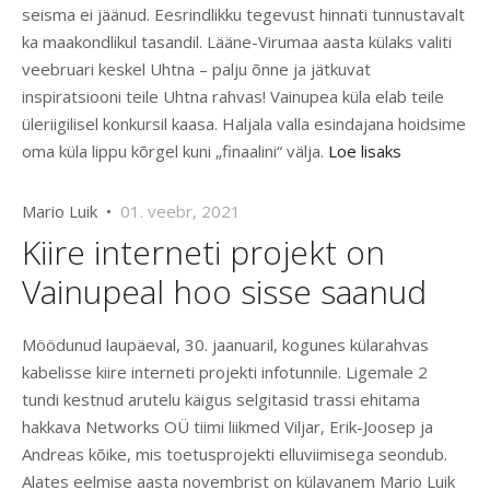
seisma ei jäänud. Eesrindlikku tegevust hinnati tunnustavalt
ka maakondlikul tasandil. Lääne-Virumaa aasta külaks valiti
veebruari keskel Uhtna – palju õnne ja jätkuvat
inspiratsiooni teile Uhtna rahvas! Vainupea küla elab teile
üleriigilisel konkursil kaasa. Haljala valla esindajana hoidsime
oma küla lippu kõrgel kuni „finaalini“ välja.
Loe lisaks
Mario Luik •
01. veebr, 2021
Kiire interneti projekt on
Vainupeal hoo sisse saanud
Möödunud laupäeval, 30. jaanuaril, kogunes külarahvas
kabelisse kiire interneti projekti infotunnile. Ligemale 2
tundi kestnud arutelu käigus selgitasid trassi ehitama
hakkava Networks OÜ tiimi liikmed Viljar, Erik-Joosep ja
Andreas kõike, mis toetusprojekti elluviimisega seondub.
Alates eelmise aasta novembrist on külavanem Mario Luik