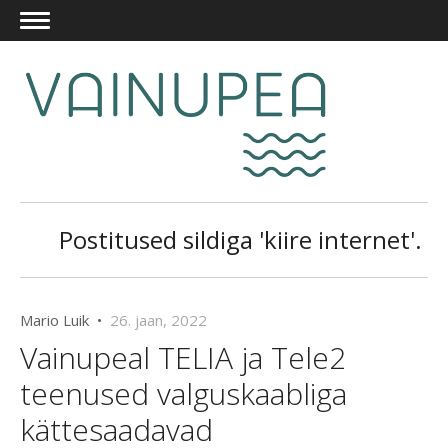
Postitused sildiga 'kiire internet'.
Mario Luik •
26. jaan, 2022
Vainupeal TELIA ja Tele2
teenused valguskaabliga
kättesaadavad