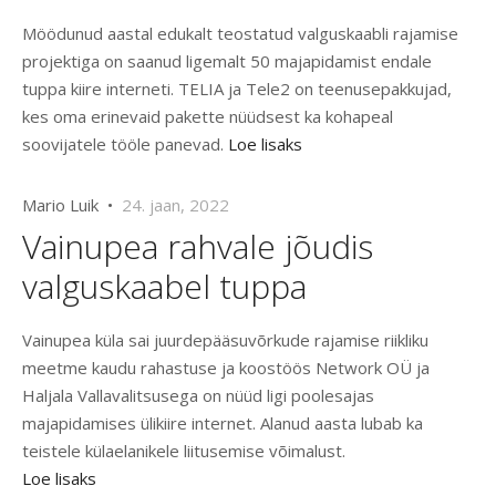
Möödunud aastal edukalt teostatud valguskaabli rajamise
projektiga on saanud ligemalt 50 majapidamist endale
tuppa kiire interneti. TELIA ja Tele2 on teenusepakkujad,
kes oma erinevaid pakette nüüdsest ka kohapeal
soovijatele tööle panevad.
Loe lisaks
Mario Luik •
24. jaan, 2022
Vainupea rahvale jõudis
valguskaabel tuppa
Vainupea küla sai juurdepääsuvõrkude rajamise riikliku
meetme kaudu rahastuse ja koostöös Network OÜ ja
Haljala Vallavalitsusega on nüüd ligi poolesajas
majapidamises ülikiire internet. Alanud aasta lubab ka
teistele külaelanikele liitusemise võimalust.
Loe lisaks