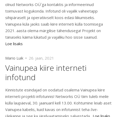
olnud Networks OÜ`ga kontaktis ja informeerinud
toimuvast kogukonda. Infotund oli vajalik vaheetapp
sihipäraselt ja operatiivselt koos edasi liikumiseks.
Vainupea küla jaoks saab kiire interneti külla toomisega
2021. aasta olema märgilise tähendusega! Projekt on
tänaseks käima lükatud ja vajaliku hoo sisse saanud.
Loe lisaks
Mario Luik •
26. jaan, 2021
Vainupea kiire interneti
infotund
Kinnistute esindajad on oodatud osalema Vainupea kiire
interneti projekti infotunnis! Networks OÜ tiim tuleb meile
külla laupäeval, 30. jaanuaril kell 13.00. Kohtumine leiab aset
Vainupea kabelis, kuid kavas on infotunnist teha
live
-
ülekanne ja see ka järelvaatamiseks salvestada.
Loe lisaks