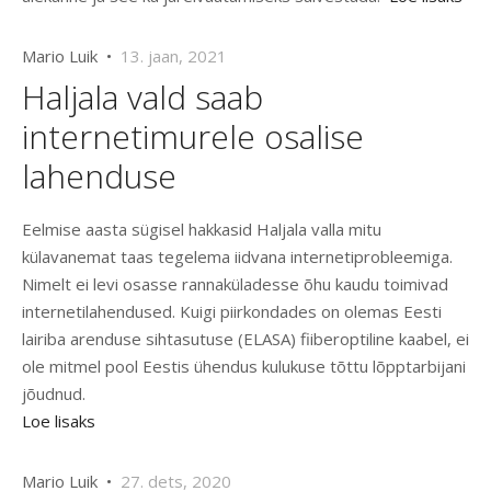
Mario Luik •
13. jaan, 2021
Haljala vald saab
internetimurele osalise
lahenduse
Eelmise aasta sügisel hakkasid Haljala valla mitu
külavanemat taas tegelema iidvana internetiprobleemiga.
Nimelt ei levi osasse rannaküladesse õhu kaudu toimivad
internetilahendused. Kuigi piirkondades on olemas Eesti
lairiba arenduse sihtasutuse (ELASA) fiiberoptiline kaabel, ei
ole mitmel pool Eestis ühendus kulukuse tõttu lõpptarbijani
jõudnud.
Loe lisaks
Mario Luik •
27. dets, 2020