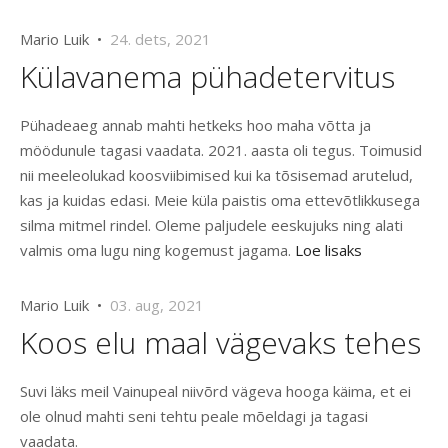
Mario Luik •
24. dets, 2021
Külavanema pühadetervitus
Pühadeaeg annab mahti hetkeks hoo maha võtta ja
möödunule tagasi vaadata. 2021. aasta oli tegus. Toimusid
nii meeleolukad koosviibimised kui ka tõsisemad arutelud,
kas ja kuidas edasi. Meie küla paistis oma ettevõtlikkusega
silma mitmel rindel. Oleme paljudele eeskujuks ning alati
valmis oma lugu ning kogemust jagama.
Loe lisaks
Mario Luik •
03. aug, 2021
Koos elu maal vägevaks tehes
Suvi läks meil Vainupeal niivõrd vägeva hooga käima, et ei
ole olnud mahti seni tehtu peale mõeldagi ja tagasi
vaadata.