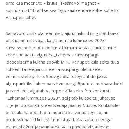
oma küla meenete – kruus, T-särk või magnet –
kujundamist.“ Eraldiseisva logo saab endale kohe-kohe ka
Vainupea kabel.
Samavõrd pikka planeerimist, ajurünnakuid ning kondikava
paikapanemist vajas ka „Lahemaa lummuses 2023“
rahvusvahelise fotokonkursi toimumise väljakuulutamine
kohe uue aasta alguses. „Lahemaa rahvuspargi
idapoolseima külana soovib MTÜ Vainupea küla selts tuua
rohkem tähelepanu meie rahvuspargi olemusele,
võimalustele ja ilule. Sooviga olla fotograafide jaoks
alguspunktiks Lahemaa rahvuspargi lõpututel metsaradadel
ja randadel, algatab Vainupea küla selts fotokonkursi
"Lahemaa lummuses 2023", selgitab külaseltsi juhatuse
liige ja fotokonkursi eestvedaja Jaanus Nuutre. Konkursile
on osalema oodatud nii noored kui vanad tegijad, nii
professionaalid kui asjaarmastajad. Kaasatud on väga
esinduslik žürii ja parimatele välja pandud ahvatlevad