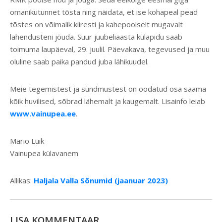
omanikutunnet tõsta ning näidata, et ise kohapeal pead
tõstes on võimalik kiiresti ja kahepoolselt mugavalt
lahendusteni jõuda. Suur juubeliaasta külapidu saab
toimuma laupäeval, 29. juulil. Päevakava, tegevused ja muu
oluline saab paika pandud juba lähikuudel.
Meie tegemistest ja sündmustest on oodatud osa saama
kõik huvilised, sõbrad lähemalt ja kaugemalt. Lisainfo leiab
www.vainupea.ee
.
Mario Luik
Vainupea külavanem
Allikas:
Haljala Valla Sõnumid (jaanuar 2023)
LISA KOMMENTAAR