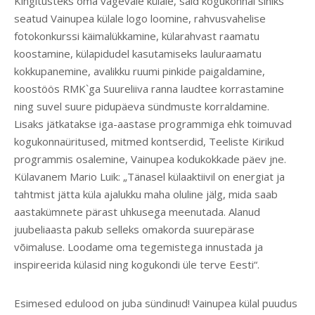
Kingitusteks oma vägevale külale, said kogukonnal sihiks
seatud Vainupea külale logo loomine, rahvusvahelise
fotokonkurssi käimalükkamine, külarahvast raamatu
koostamine, külapidudel kasutamiseks lauluraamatu
kokkupanemine, avalikku ruumi pinkide paigaldamine,
koostöös RMK`ga Suureliiva ranna laudtee korrastamine
ning suvel suure pidupäeva sündmuste korraldamine.
Lisaks jätkatakse iga-aastase programmiga ehk toimuvad
kogukonnaüritused, mitmed kontserdid, Teeliste Kirikud
programmis osalemine, Vainupea kodukokkade päev jne.
Külavanem Mario Luik: „Tänasel külaaktiivil on energiat ja
tahtmist jätta küla ajalukku maha oluline jälg, mida saab
aastakümnete pärast uhkusega meenutada. Alanud
juubeliaasta pakub selleks omakorda suurepärase
võimaluse. Loodame oma tegemistega innustada ja
inspireerida külasid ning kogukondi üle terve Eesti“.
Esimesed edulood on juba sündinud! Vainupea külal puudus