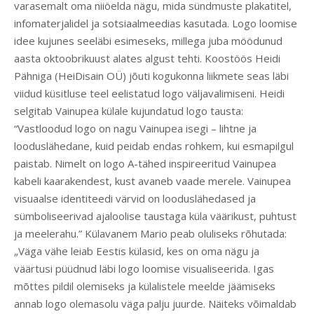
varasemalt oma niiöelda nägu, mida sündmuste plakatitel,
infomaterjalidel ja sotsiaalmeedias kasutada. Logo loomise
idee kujunes seeläbi esimeseks, millega juba möödunud
aasta oktoobrikuust alates algust tehti. Koostöös Heidi
Pähniga (HeiDisain OÜ) jõuti kogukonna liikmete seas läbi
viidud küsitluse teel eelistatud logo väljavalimiseni. Heidi
selgitab Vainupea külale kujundatud logo tausta:
“Vastloodud logo on nagu Vainupea isegi – lihtne ja
looduslähedane, kuid peidab endas rohkem, kui esmapilgul
paistab. Nimelt on logo A-tähed inspireeritud Vainupea
kabeli kaarakendest, kust avaneb vaade merele. Vainupea
visuaalse identiteedi värvid on looduslähedased ja
sümboliseerivad ajaloolise taustaga küla väärikust, puhtust
ja meelerahu.” Külavanem Mario peab oluliseks rõhutada:
„Väga vähe leiab Eestis külasid, kes on oma nägu ja
väärtusi püüdnud läbi logo loomise visualiseerida. Igas
mõttes pildil olemiseks ja külalistele meelde jäämiseks
annab logo olemasolu väga palju juurde. Näiteks võimaldab