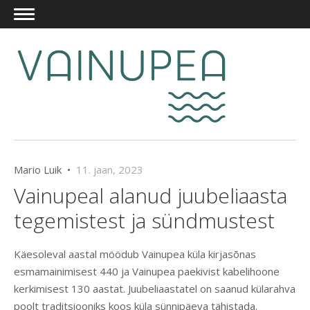
Mario Luik •
11. jaan, 2023
Vainupeal alanud juubeliaasta
tegemistest ja sündmustest
Käesoleval aastal möödub Vainupea küla kirjasõnas
esmamainimisest 440 ja Vainupea paekivist kabelihoone
kerkimisest 130 aastat. Juubeliaastatel on saanud külarahva
poolt traditsiooniks koos küla sünnipäeva tähistada.