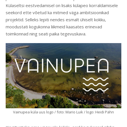
Külaseltsi eestvedamisel on lisaks külapeo korraldamisele
seekord ette võetud ka mitmed väga ambitsioonikad
projektid. Selleks lepiti nendes esmalt ühiselt kokku,
moodustati kogukonna liikmeid kaasates erinevad
toimkonnad ning seati paika tegevuskava.
Vainupea küla uus logo / foto: Mario Luik / logo: Heidi Pähn