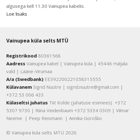
algusega kell 11.30 Vainupea kabelis.
Loe lisaks
Vainupea küla selts MTÜ
Registrikood
80361568
Aadress
Vainupea kabel | Vainupea küla | 45446 Haljala
vald | Lääne-Virumaa
A/a (Swedbank)
EE392200221058315555
Külavanem
Sigrid Nuutre | sigrid.nuutre@gmail.com |
+372 53 006 433
Külaseltsi juhatus
Tiit Kolde (juhatuse esimees) +372
5307 9730 | Riina Veidenbaum +372 5334 0309 | Vilmar
Neeme | Peep Reismann | Annika Goroško
© Vainupea küla selts MTÜ 2026