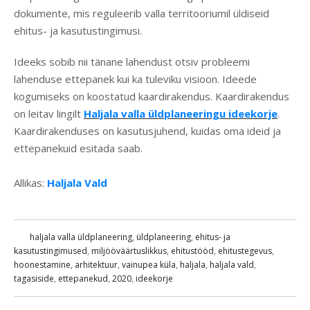
dokumente, mis reguleerib valla territooriumil üldiseid
ehitus- ja kasutustingimusi.
Ideeks sobib nii tänane lahendust otsiv probleemi
lahenduse ettepanek kui ka tuleviku visioon. Ideede
kogumiseks on koostatud kaardirakendus. Kaardirakendus
on leitav lingilt
Haljala valla üldplaneeringu ideekorje
.
Kaardirakenduses on kasutusjuhend, kuidas oma ideid ja
ettepanekuid esitada saab.
Allikas:
Haljala Vald
haljala valla üldplaneering
,
üldplaneering
,
ehitus- ja
kasutustingimused
,
miljööväärtuslikkus
,
ehitustööd
,
ehitustegevus
,
hoonestamine
,
arhitektuur
,
vainupea küla
,
haljala
,
haljala vald
,
tagasiside
,
ettepanekud
,
2020
,
ideekorje