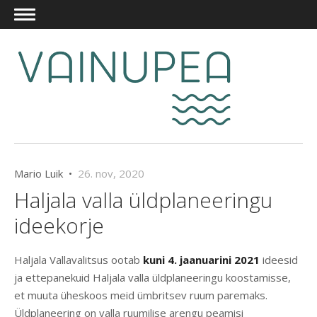
Mario Luik •
26. nov, 2020
Haljala valla üldplaneeringu
ideekorje
Haljala Vallavalitsus ootab
kuni 4. jaanuarini 2021
ideesid
ja ettepanekuid Haljala valla üldplaneeringu koostamisse,
et muuta üheskoos meid ümbritsev ruum paremaks.
Üldplaneering on valla ruumilise arengu peamisi