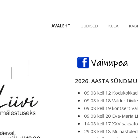
AVALEHT
UUDISED
KÜLA
KAB
2026. AASTA SÜNDM
09.08 kell 12 Kodukokkad
09.08 kell 18 Valdur Liivi
09.08 kell 19 kontsert Va
09.08 kell 20 Eva-Maria L
14.08 kell 17 XXV saksafo
29.08 kell 18 Muinastule