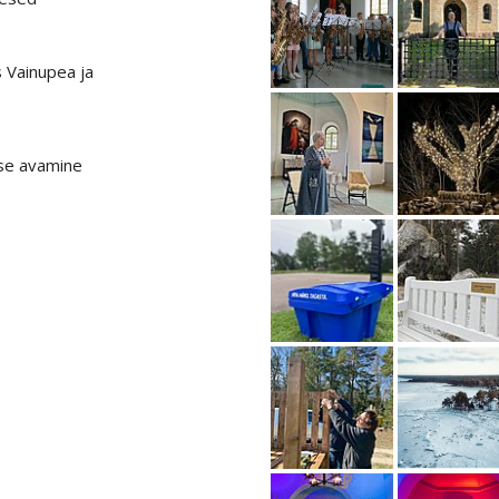
s Vainupea ja
use avamine