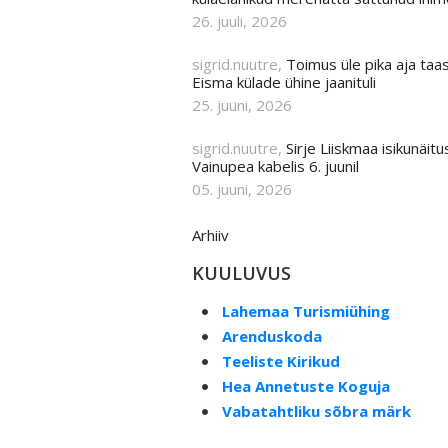
26. juuli, 2026
sigrid.nuutre,
Toimus üle pika aja taa
Eisma külade ühine jaanituli
25. juuni, 2026
sigrid.nuutre,
Sirje Liiskmaa isikunäit
Vainupea kabelis 6. juunil
05. juuni, 2026
Arhiiv
KUULUVUS
Lahemaa Turismiühing
Arenduskoda
Teeliste Kirikud
Hea Annetuste Koguja
Vabatahtliku sõbra märk