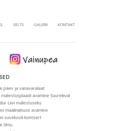
EL
SELTS
GALERII
KONTAKT
USED
e päev ja vanavaralaat
le mälestusplaadi avamine Suureliival
ldur Liivi mälestuseks
iivi maalinäituse avamine
ni suvekooli kontsert
de õhtu