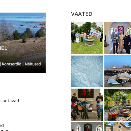
VAATED
t ootavad
id
mesed