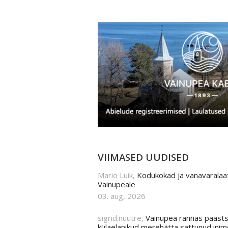
VIIMASED UUDISED
Mario Luik,
Kodukokad ja vanavaralaa
Vainupeale
03. aug, 2026
sigrid.nuutre,
Vainupea rannas päästs
külaelanikud merehätta sattunud ini