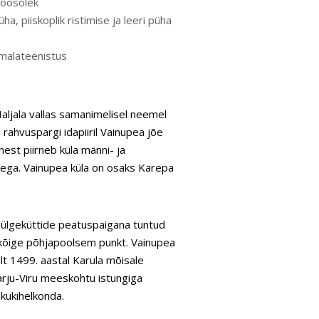
skoosolek
ha, piiskoplik ristimise ja leeri püha
umalateenistus
aljala vallas samanimelisel neemel
rahvuspargi idapiiril Vainupea jõe
nest piirneb küla männi- ja
ga. Vainupea küla on osaks Karepa
a hülgeküttide peatuspaigana tuntud
i kõige põhjapoolsem punkt. Vainupea
t 1499. aastal Karula mõisale
arju-Viru meeskohtu istungiga
ikukihelkonda.