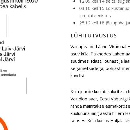
12.09 kell 14 seltsi sügi
03.10 kell 15 Lõikustänupü
jumalateenistus
25.12 kell 18 Jõulupüha j
LÜHITUTVUSTUS
Vainupea on Lääne-Virumaal H
asuv küla. Paiknedes Lahemaa 
suudmes. Idast, lõunast ja lää
segametsadega, põhjast mere
kandist.
Küla juurde kuulub kalurite j
Vaindloo saar, Eesti Vabariig
randa mainitakse esmakordsel
kuulununa ning aasta hiljem H
seoses. Küla kuulus Haljala kir