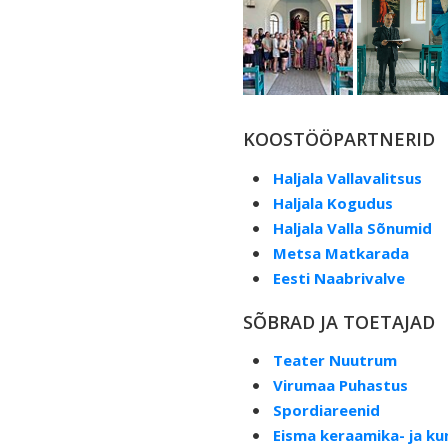
KOOSTÖÖPARTNERID
Haljala Vallavalitsus
Haljala Kogudus
Haljala Valla Sõnumid
Metsa Matkarada
Eesti Naabrivalve
SÕBRAD JA TOETAJAD
Teater Nuutrum
Virumaa Puhastus
Spordiareenid
Eisma keraamika- ja ku